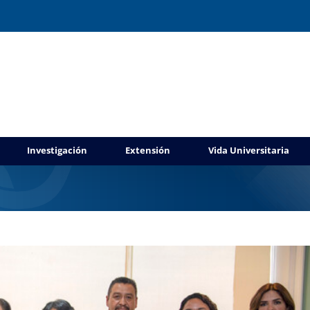
de seguridad atender nivel medio superior
Investigación
Extensión
Vida Universitaria
a UAEM No.526
Gestión