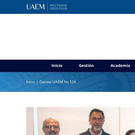
Saltar
al
contenido
Acuerdan UAEM y autoridades 
Inicio
Gestión
Academia
Gacet
Inicio
Gaceta UAEM No.526