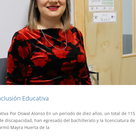
clusión Educativa
tiva Por Oswal Alonso En un periodo de diez años, un total de 115
e en el desarrollo de la sociedad morelense
e discapacidad, han egresado del bachillerato y la licenciatura de
formó Mayra Huerta de la
a UAEM No.526
Gestión