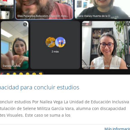
cidad para concluir estudios
cluir estudios Por Nailea Vega La Unidad de Educación Inclusiva
de la FCAeI para programa en Hiroshima
itulación de Selene Militza García Vara, alumna con discapacidad
tes Visuales. Este caso se suma a los
stacado
Gaceta UAEM No.558
Más informaci