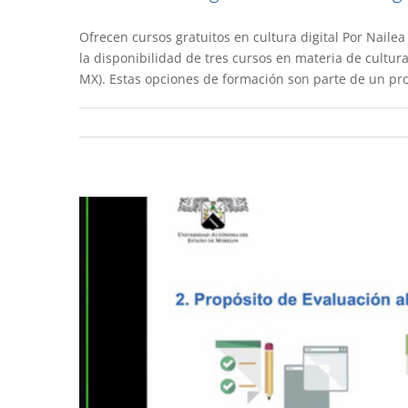
Ofrecen cursos gratuitos en cultura digital Por Nail
Inicia la evalua
la disponibilidad de tres cursos en materia de cultur
MX). Estas opciones de formación son parte de un pro
Academia
De