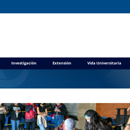
os a estudiantes de la Escuela de Turismo
Investigación
Extensión
Vida Universitaria
stacado
Gaceta UAEM No.559