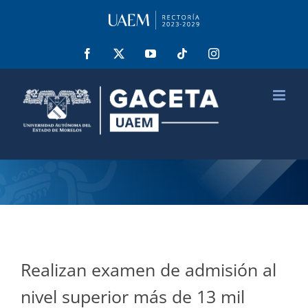
Saltar
al
contenido
Facebook
X
YouTube
Tiktok
Instagram
Realizan examen de admisión al
nivel superior más de 13 mil