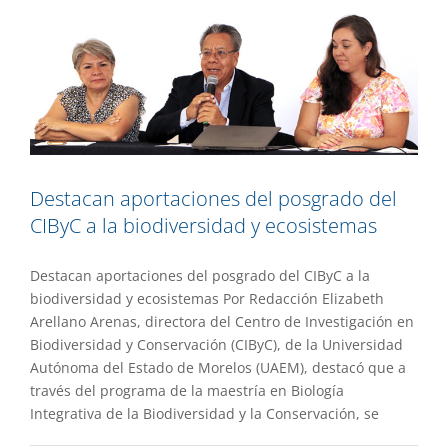
Destacan aportaciones del posgrado del
CIByC a la biodiversidad y ecosistemas
Destacan aportaciones del posgrado del CIByC a la
biodiversidad y ecosistemas Por Redacción Elizabeth
Arellano Arenas, directora del Centro de Investigación en
Biodiversidad y Conservación (CIByC), de la Universidad
Autónoma del Estado de Morelos (UAEM), destacó que a
través del programa de la maestría en Biología
Participa UAEM en Semana virtual de la
Integrativa de la Biodiversidad y la Conservación, se
ciencia abierta en América Latina