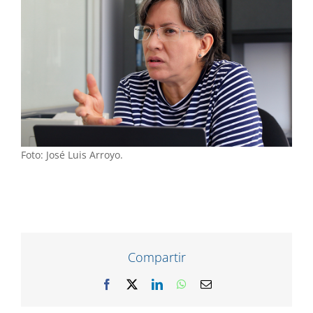
Foto: José Luis Arroyo.
Compartir
Facebook
X
LinkedIn
WhatsApp
Correo
electrónico