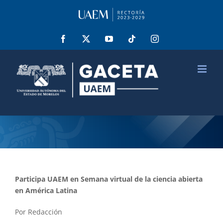
Saltar
al
contenido
Facebook
X
YouTube
Tiktok
Instagram
Participa UAEM en Semana virtual de la ciencia abierta
en América Latina
Por Redacción