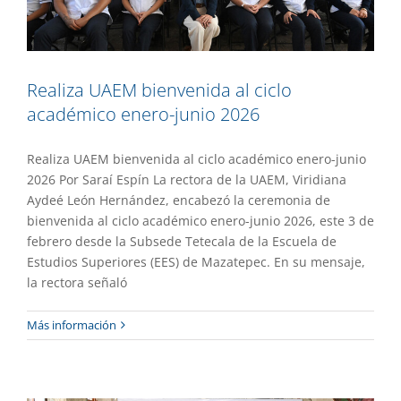
Realiza UAEM bienvenida al ciclo
académico enero-junio 2026
Realiza UAEM bienvenida al ciclo académico enero-junio
2026 Por Saraí Espín La rectora de la UAEM, Viridiana
Aydeé León Hernández, encabezó la ceremonia de
bienvenida al ciclo académico enero-junio 2026, este 3 de
febrero desde la Subsede Tetecala de la Escuela de
Estudios Superiores (EES) de Mazatepec. En su mensaje,
la rectora señaló
Publica UAEM convocatoria de ingreso
Más información
2026-2027
Destacado
Gaceta UAEM No.556
Gestión