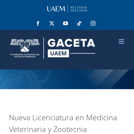
Saltar
al
contenido
Facebook
X
YouTube
Tiktok
Instagram
Nueva Licenciatura en Medicina
Veterinaria y Zootecnia