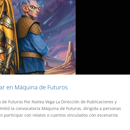
ar en Máquina de Futuros
de Futuros Por Nailea Vega La Dirección de Publicaciones y
mitió la convocatoria Máquina de Futuros, dirigida a personas
co religioso en exposición filatélica
 participar con relatos o cuentos vinculados con escenarios
ión
Gaceta UAEM No.559