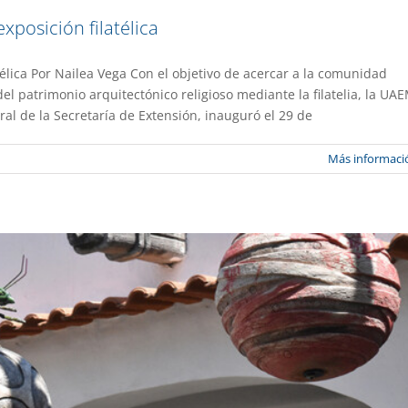
xposición filatélica
télica Por Nailea Vega Con el objetivo de acercar a la comunidad
n papel de los polinizadores en el Muaic
del patrimonio arquitectónico religioso mediante la filatelia, la UA
ral de la Secretaría de Extensión, inauguró el 29 de
ión
Gaceta UAEM No.559
Más informaci