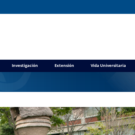
rio de la Tuna Femenil Universitaria
Investigación
Extensión
Vida Universitaria
xtensión
Gaceta UAEM No.559