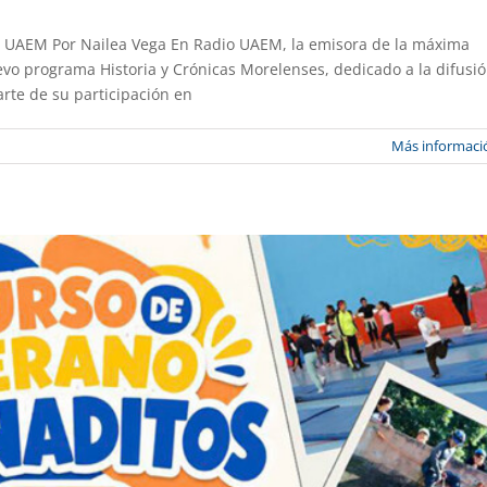
io UAEM Por Nailea Vega En Radio UAEM, la emisora de la máxima
 para el curso de verano Venaditos 2026
uevo programa Historia y Crónicas Morelenses, dedicado a la difusi
arte de su participación en
xtensión
Gaceta UAEM No.559
Más informaci