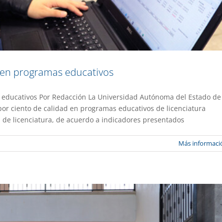
d en programas educativos
s educativos Por Redacción La Universidad Autónoma del Estado de
stre en la EES de Yautepec
or ciento de calidad en programas educativos de licenciatura
a de licenciatura, de acuerdo a indicadores presentados
Gaceta UAEM No.514
Gestión
Más informaci