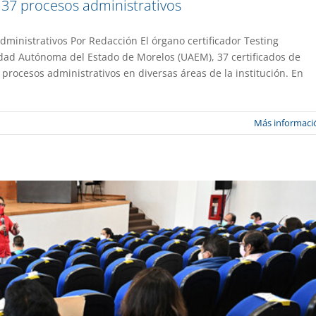
 37 procesos administrativos
ministrativos Por Redacción El órgano certificador Testing
sidad Autónoma del Estado de Morelos (UAEM), 37 certificados de
a presentar su declaración patrimonial
procesos administrativos en diversas áreas de la institución. En
a UAEM No.514
Gestión
Más informaci