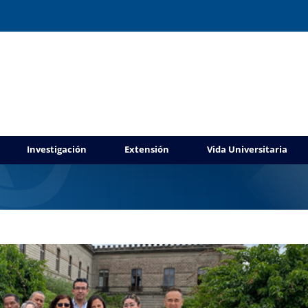
nal de la Dirección de Archivos de la UAEM
Investigación
Extensión
Vida Universitaria
a UAEM No.514
Gestión