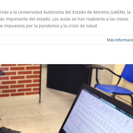
enida a la Universidad Autónoma del Estado de Morelos (UAEM), la
to de calidad en programas educativos
s importante del estado. Las aulas se han reabierto a las clases
s impuestos por la pandemia y la crisis de salud
Gaceta UAEM No.514
Gestión
Más informaci