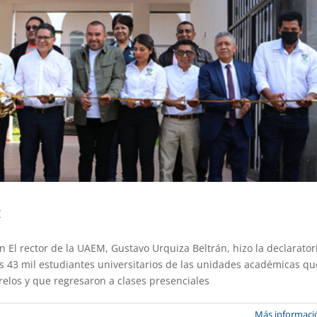
c
n El rector de la UAEM, Gustavo Urquiza Beltrán, hizo la declarator
 calidad en 37 procesos administrativos
os 43 mil estudiantes universitarios de las unidades académicas qu
elos y que regresaron a clases presenciales
Gaceta UAEM No.514
Gestión
Más informaci