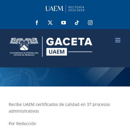
Saltar
al
contenido
Facebook
X
YouTube
Tiktok
Instagram
Recibe UAEM certificados de calidad en 37 procesos
administrativos
Por Redacción