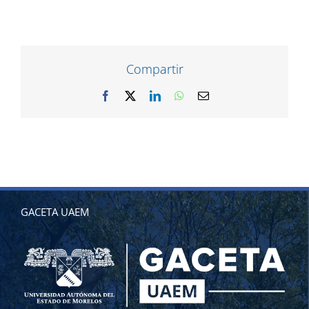
Compartir
Facebook
X
LinkedIn
WhatsApp
Correo
electrónico
GACETA UAEM