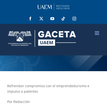
Saltar
al
contenido
Facebook
X
YouTube
Tiktok
Instagram
Refrendan compromiso con el emprendedurismo e
impulso a patentes
Por Redacción