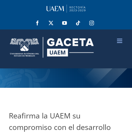
Saltar
al
contenido
Facebook
X
YouTube
Tiktok
Instagram
Reafirma la UAEM su
compromiso con el desarrollo