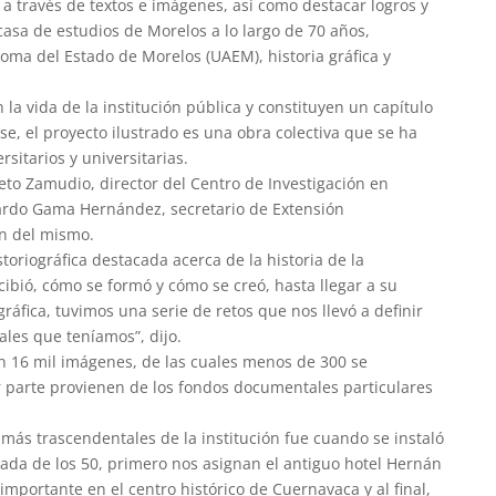
 a través de textos e imágenes, así como destacar logros y
asa de estudios de Morelos a lo largo de 70 años,
oma del Estado de Morelos (UAEM), historia gráfica y
 la vida de la institución pública y constituyen un capítulo
se, el proyecto ilustrado es una obra colectiva que se ha
sitarios y universitarias.
reto Zamudio, director del Centro de Investigación en
erardo Gama Hernández, secretario de Extensión
ón del mismo.
toriográfica destacada acerca de la historia de la
cibió, cómo se formó y cómo se creó, hasta llegar a su
ráfica, tuvimos una serie de retos que nos llevó a definir
iales que teníamos”, dijo.
on 16 mil imágenes, de las cuales menos de 300 se
 parte provienen de los fondos documentales particulares
 trascendentales de la institución fue cuando se instaló
ada de los 50, primero nos asignan el antiguo hotel Hernán
mportante en el centro histórico de Cuernavaca y al final,