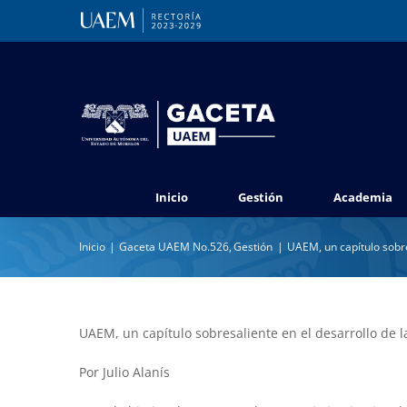
Saltar
al
contenido
Inicio
Gestión
Academia
Inicio
Gaceta UAEM No.526
Gestión
UAEM, un capítulo sobre
UAEM, un capítulo sobresaliente en el desarrollo de 
Por Julio Alanís