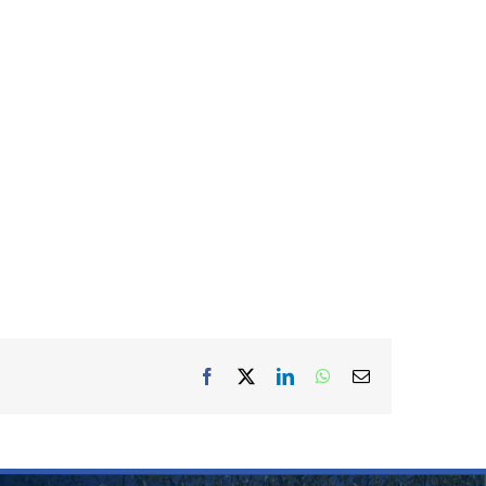
Fotos: Cortesía.
Facebook
X
LinkedIn
WhatsApp
Correo
electrónico