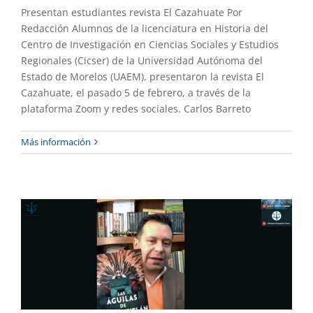
Presentan estudiantes revista El Cazahuate Por
Redacción Alumnos de la licenciatura en Historia del
Centro de Investigación en Ciencias Sociales y Estudios
Regionales (Cicser) de la Universidad Autónoma del
Estado de Morelos (UAEM), presentaron la revista El
Cazahuate, el pasado 5 de febrero, a través de la
plataforma Zoom y redes sociales. Carlos Barreto
Intriga y conspiraciones en libro sobre
Más información
Tenochtitlán
Extensión
Gaceta UAEM No.499