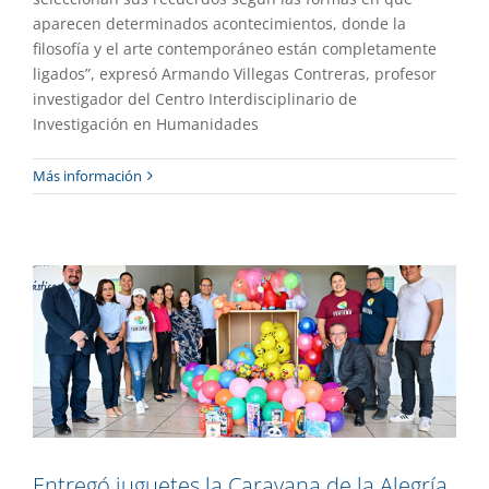
aparecen determinados acontecimientos, donde la
filosofía y el arte contemporáneo están completamente
ligados”, expresó Armando Villegas Contreras, profesor
investigador del Centro Interdisciplinario de
Investigación en Humanidades
Entregó juguetes la Caravana de la
Más información
Alegría a infantes de la comunidad de
Huautla
Destacado
Extensión
Gaceta UAEM No.529
Entregó juguetes la Caravana de la Alegría