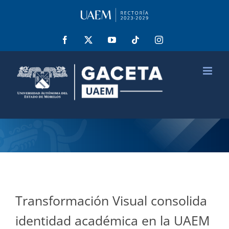
Saltar
al
contenido
Facebook
X
YouTube
Tiktok
Instagram
Transformación Visual consolida
identidad académica en la UAEM