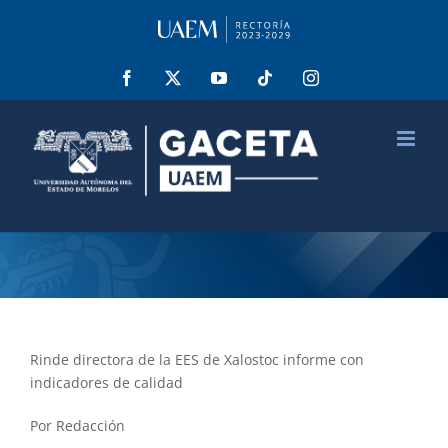
Saltar
al
contenido
Facebook
X
YouTube
Tiktok
Instagram
Rinde directora de la EES de Xalostoc informe con
indicadores de calidad
Por Redacción