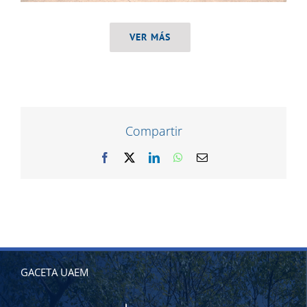
VER MÁS
Compartir
Facebook
X
LinkedIn
WhatsApp
Correo
electrónico
GACETA UAEM