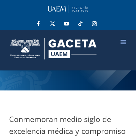
Saltar
al
contenido
Facebook
X
YouTube
Tiktok
Instagram
Conmemoran medio siglo de
excelencia médica y compromiso