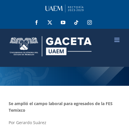
Saltar
al
contenido
Facebook
X
YouTube
Tiktok
Instagram
Se amplió el campo laboral para egresados de la FES
Temixco
Por Gerardo Suárez