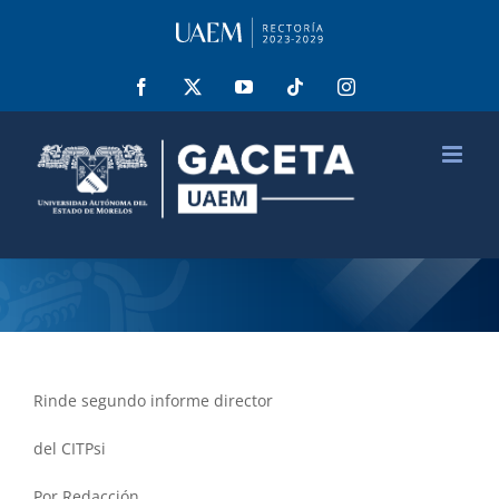
Saltar
al
contenido
Facebook
X
YouTube
Tiktok
Instagram
Rinde segundo informe director
del CITPsi
Por Redacción