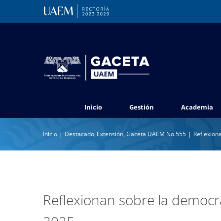
Saltar
al
contenido
Inicio
Gestión
Academia
Inicio
Destacado
Extensión
Gaceta UAEM No.555
Reflexiona
Reflexionan sobre la democrac