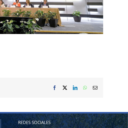
Facebook
X
LinkedIn
WhatsApp
Correo
electrónico
REDES SOCIALES