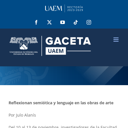
Saltar
al
contenido
Facebook
X
YouTube
Tiktok
Instagram
Reflexionan semiótica y lenguaje en las obras de arte
Por Julo Alanís
Del 10 al 13 de noviembre, investigadores de la Facultad