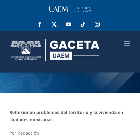
Saltar
al
contenido
Facebook
X
YouTube
Tiktok
Instagram
Reflexionan problemas del territorio y la vivienda en
ciudades mexicanas
Por Redacción