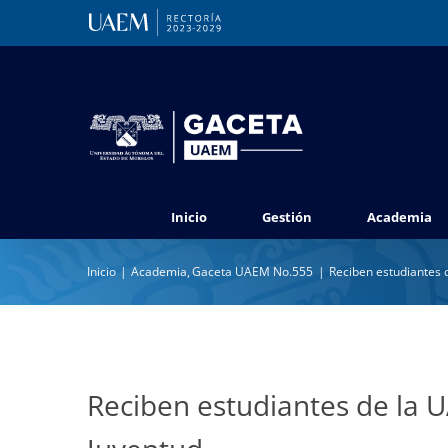
Saltar
al
contenido
Inicio
Gestión
Academia
Inicio
Academia
Gaceta UAEM No.555
Reciben estudiantes 
Reciben estudiantes de la U