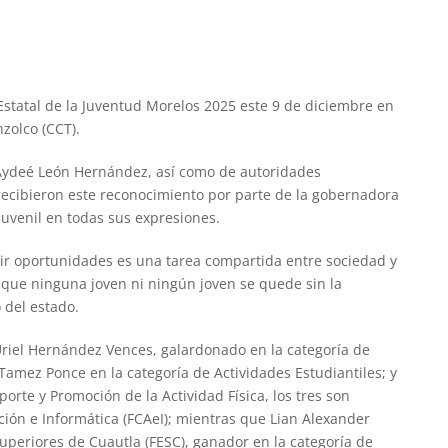
Estatal de la Juventud Morelos 2025 este 9 de diciembre en
zolco (CCT).
a Aydeé León Hernández, así como de autoridades
 recibieron este reconocimiento por parte de la gobernadora
juvenil en todas sus expresiones.
ir oportunidades es una tarea compartida entre sociedad y
 que ninguna joven ni ningún joven se quede sin la
o del estado.
Uriel Hernández Vences, galardonado en la categoría de
 Tamez Ponce en la categoría de Actividades Estudiantiles; y
orte y Promoción de la Actividad Física, los tres son
ción e Informática (FCAeI); mientras que Lian Alexander
uperiores de Cuautla (FESC), ganador en la categoría de