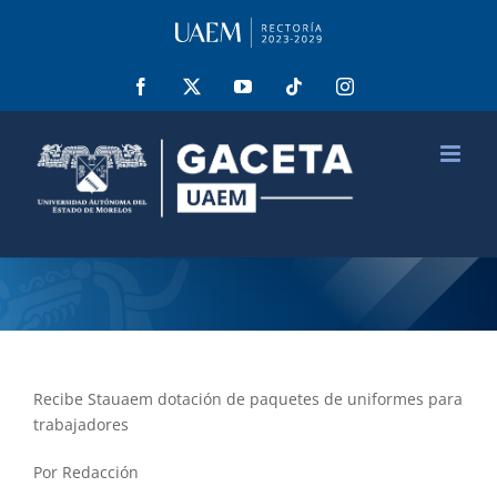
Saltar
al
contenido
Facebook
X
YouTube
Tiktok
Instagram
Recibe Stauaem dotación de paquetes de uniformes para
trabajadores
Por Redacción