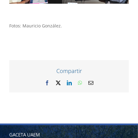
Fotos: Mauricio González.
Compartir
Facebook
X
LinkedIn
WhatsApp
Correo
electrónico
GACETA UAEM