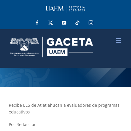
Saltar
al
contenido
Facebook
X
YouTube
Tiktok
Instagram
Recibe EES de Atlatlahucan a evaluadores de programas
educativos
Por Redacción