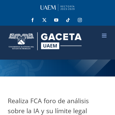
Saltar
al
contenido
Facebook
X
YouTube
Tiktok
Instagram
Realiza FCA foro de análisis
sobre la IA y su límite legal