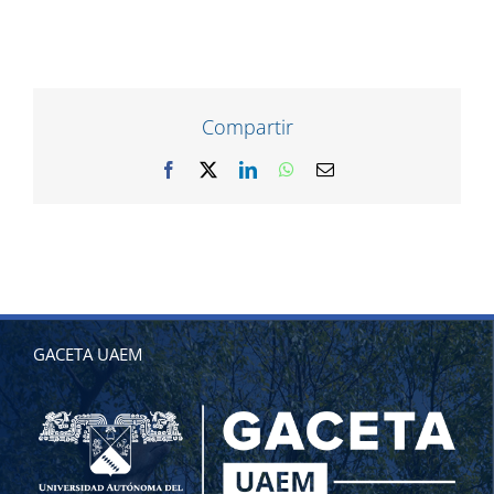
Compartir
Facebook
X
LinkedIn
WhatsApp
Correo
electrónico
GACETA UAEM