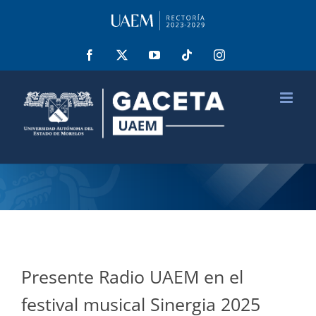
Saltar
al
contenido
Facebook
X
YouTube
Tiktok
Instagram
Presente Radio UAEM en el
festival musical Sinergia 2025