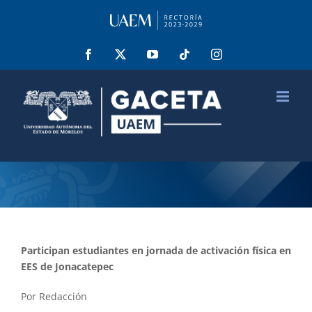
Saltar
al
contenido
Facebook
X
YouTube
Tiktok
Instagram
Participan estudiantes en jornada de activación física en
EES
de
J
onacatepec
Por Redacción