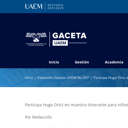
Saltar
al
contenido
Inicio
Gestión
Academia
Inicio
Extensión
Gaceta UAEM No.507
Participa Hugo Ortiz 
Participa Hugo Ortiz en muestra itinerante para niño
Por Redacción