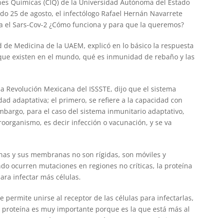
nes Químicas (CIQ) de la Universidad Autónoma del Estado
ado 25 de agosto, el infectólogo Rafael Hernán Navarrete
ra el Sars-Cov-2 ¿Cómo funciona y para que la queremos?
d de Medicina de la UAEM, explicó en lo básico la respuesta
s que existen en el mundo, qué es inmunidad de rebaño y las
la Revolución Mexicana del ISSSTE, dijo que el sistema
ad adaptativa; el primero, se refiere a la capacidad con
bargo, para el caso del sistema inmunitario adaptativo,
organismo, es decir infección o vacunación, y se va
eínas y sus membranas no son rígidas, son móviles y
ando ocurren mutaciones en regiones no críticas, la proteína
ara infectar más células.
 permite unirse al receptor de las células para infectarlas,
a proteína es muy importante porque es la que está más al