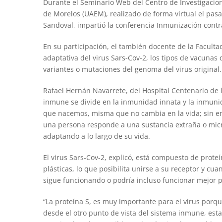
Durante el Seminario Web del Centro de Investigacio
de Morelos (UAEM), realizado de forma virtual el pas
Sandoval, impartió la conferencia Inmunización cont
En su participación, el también docente de la Faculta
adaptativa del virus Sars-Cov-2, los tipos de vacuna
variantes o mutaciones del genoma del virus original.
Rafael Hernán Navarrete, del Hospital Centenario de 
inmune se divide en la inmunidad innata y la inmunid
que nacemos, misma que no cambia en la vida; sin em
una persona responde a una sustancia extraña o micro
adaptando a lo largo de su vida.
El virus Sars-Cov-2, explicó, está compuesto de prot
plásticas, lo que posibilita unirse a su receptor y cu
sigue funcionando o podría incluso funcionar mejor p
“La proteína S, es muy importante para el virus porque
desde el otro punto de vista del sistema inmune, est