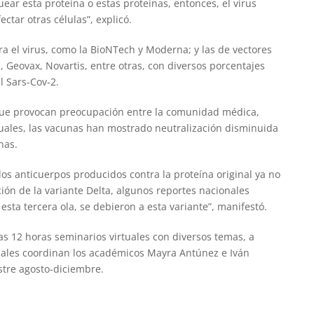
uear esta proteína o estas proteínas, entonces, el virus
ctar otras células”, explicó.
 el virus, como la BioNTech y Moderna; y las de vectores
, Geovax, Novartis, entre otras, con diversos porcentajes
 Sars-Cov-2.
 que provocan preocupación entre la comunidad médica,
cuales, las vacunas han mostrado neutralización disminuida
nas.
s anticuerpos producidos contra la proteína original ya no
ión de la variante Delta, algunos reportes nacionales
esta tercera ola, se debieron a esta variante”, manifestó.
as 12 horas seminarios virtuales con diversos temas, a
cuales coordinan los académicos Mayra Antúnez e Iván
tre agosto-diciembre.