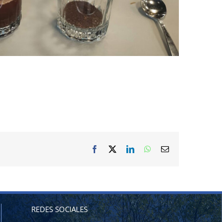
Facebook
X
LinkedIn
WhatsApp
Correo
electrónico
REDES SOCIALES