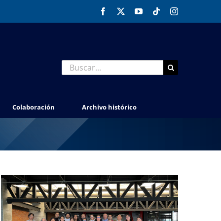
Facebook
X
YouTube
Tiktok
Instagram
Buscar:
Colaboración
Archivo histórico