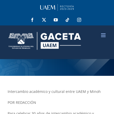
Saltar
al
contenido
Facebook
X
YouTube
Tiktok
Instagram
Intercambio académico y cultural entre UAEM y Minoh
POR REDACCIÓN
Para celebrar 30 años de intercambio académico y