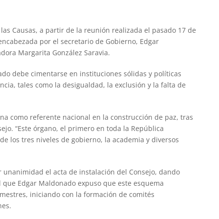
as Causas, a partir de la reunión realizada el pasado 17 de
 encabezada por el secretario de Gobierno, Edgar
dora Margarita González Saravia.
ado debe cimentarse en instituciones sólidas y políticas
cia, tales como la desigualdad, la exclusión y la falta de
ona como referente nacional en la construcción de paz, tras
sejo. “Este órgano, el primero en toda la República
de los tres niveles de gobierno, la academia y diversos
or unanimidad el acta de instalación del Consejo, dando
n el que Edgar Maldonado expuso que este esquema
rimestres, iniciando con la formación de comités
nes.