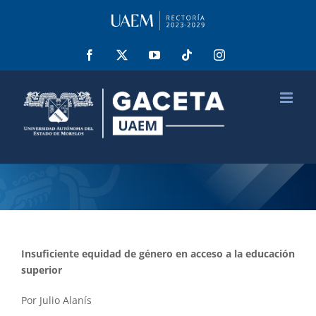
Saltar
al
contenido
Facebook
X
YouTube
Tiktok
Instagram
Insuficiente equidad de género en acceso a la educación
superior
Por Julio Alanís