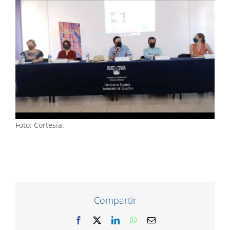
Foto: Cortesía.
Compartir
Facebook
X
LinkedIn
WhatsApp
Correo
electrónico