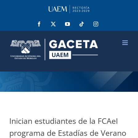
Saltar
al
contenido
Facebook
X
YouTube
Tiktok
Instagram
Inician estudiantes de la FCAeI
programa de Estadías de Verano