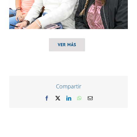
VER MÁS
Compartir
Facebook
X
LinkedIn
WhatsApp
Correo
electrónico