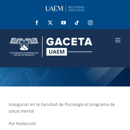
Saltar
al
contenido
Facebook
X
YouTube
Tiktok
Instagram
Inauguran en la Facultad de Psicología el programa de
salud mental
Por Redacción