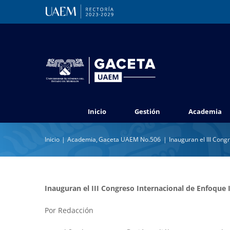
Saltar
al
contenido
Inicio
Gestión
Academia
Inicio
Academia
Gaceta UAEM No.506
Inauguran el III Cong
Inauguran el III Congreso Internacional de Enfoque I
Por Redacción