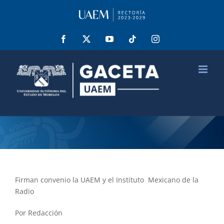
Saltar
al
contenido
Facebook
X
YouTube
Tiktok
Instagram
Firman convenio la UAEM y el Instituto Mexicano de la
Radio
Por Redacción