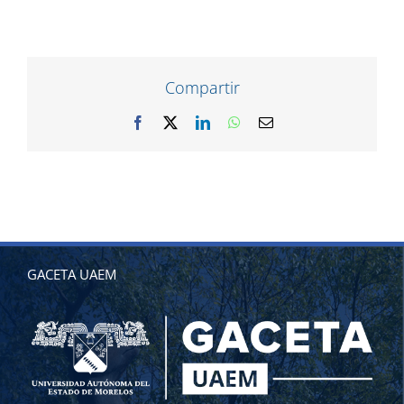
Compartir
Facebook
X
LinkedIn
WhatsApp
Correo
electrónico
GACETA UAEM