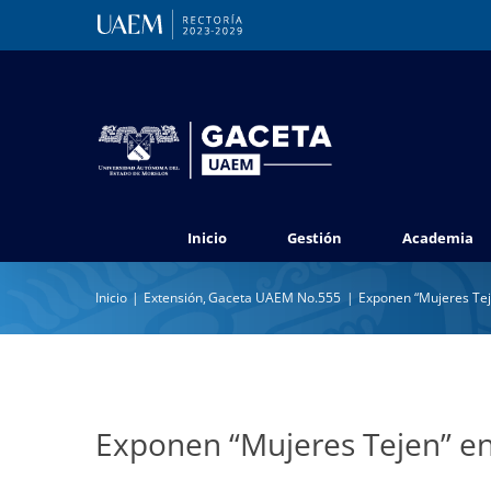
Saltar
al
contenido
Inicio
Gestión
Academia
Inicio
Extensión
Gaceta UAEM No.555
Exponen “Mujeres Tej
Exponen “Mujeres Tejen” en