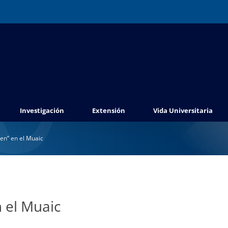
Investigación
Extensión
Vida Universitaria
en” en el Muaic
 el Muaic