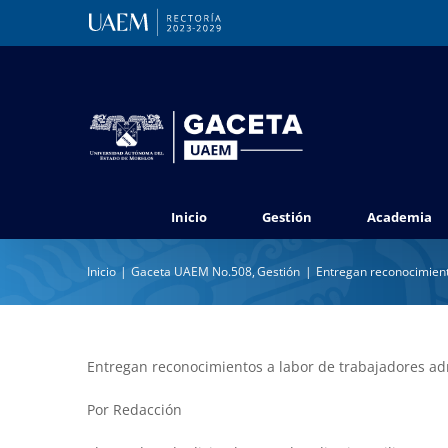
Saltar
al
contenido
Inicio
Gestión
Academia
Inicio
Gaceta UAEM No.508
Gestión
Entregan reconocimient
Entregan reconocimientos a labor de trabajadores ad
Por Redacción