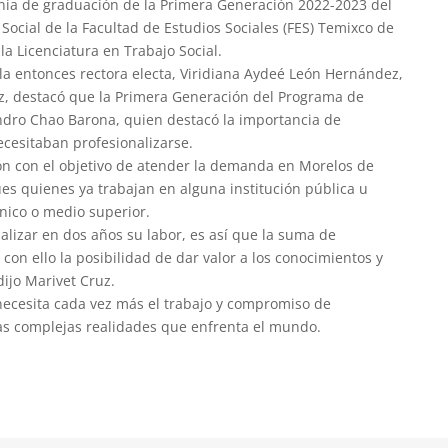
onia de graduación de la Primera Generación 2022-2023 del
Social de la Facultad de Estudios Sociales (FES) Temixco de
a Licenciatura en Trabajo Social.
 la entonces rectora electa, Viridiana Aydeé León Hernández,
ez, destacó que la Primera Generación del Programa de
andro Chao Barona, quien destacó la importancia de
ecesitaban profesionalizarse.
ón con el objetivo de atender la demanda en Morelos de
ues quienes ya trabajan en alguna institución pública u
cnico o medio superior.
alizar en dos años su labor, es así que la suma de
con ello la posibilidad de dar valor a los conocimientos y
dijo Marivet Cruz.
 necesita cada vez más el trabajo y compromiso de
 las complejas realidades que enfrenta el mundo.