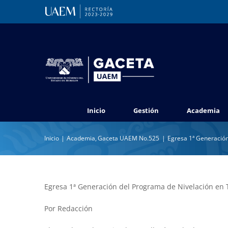
Saltar
al
contenido
Inicio
Gestión
Academia
Inicio
Academia
Gaceta UAEM No.525
Egresa 1ª Generación
Egresa 1ª Generación del Programa de Nivelación en T
Por Redacción