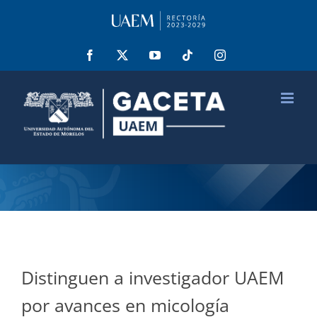
Saltar
al
contenido
Facebook
X
YouTube
Tiktok
Instagram
Distinguen a investigador UAEM
por avances en micología