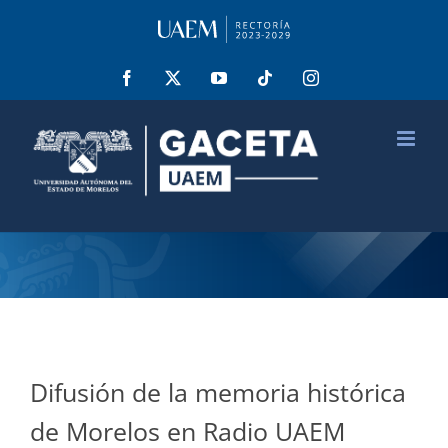
Saltar
al
contenido
Facebook
X
YouTube
Tiktok
Instagram
Difusión de la memoria histórica
de Morelos en Radio UAEM