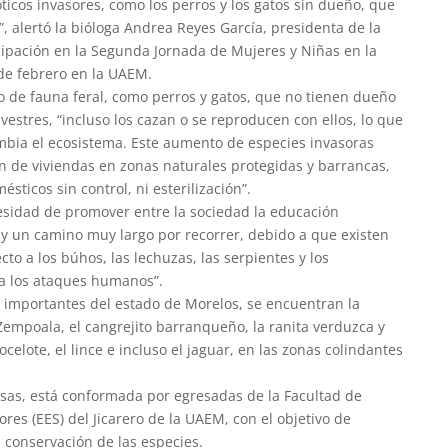
óticos invasores, como los perros y los gatos sin dueño, que
, alertó la bióloga Andrea Reyes García, presidenta de la
cipación en la Segunda Jornada de Mujeres y Niñas en la
de febrero en la UAEM.
de fauna feral, como perros y gatos, que no tienen dueño
estres, “incluso los cazan o se reproducen con ellos, lo que
bia el ecosistema. Este aumento de especies invasoras
ón de viviendas en zonas naturales protegidas y barrancas,
ticos sin control, ni esterilización”.
esidad de promover entre la sociedad la educación
hay un camino muy largo por recorrer, debido a que existen
cto a los búhos, las lechuzas, las serpientes y los
 a los ataques humanos”.
 importantes del estado de Morelos, se encuentran la
 Zempoala, el cangrejito barranqueño, la ranita verduzca y
celote, el lince e incluso el jaguar, en las zonas colindantes
osas, está conformada por egresadas de la Facultad de
ores (EES) del Jicarero de la UAEM, con el objetivo de
a conservación de las especies.