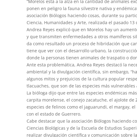
“Morelos está a la alza en la cantidad de animales ex
ponen en peligro la fauna silvestre nativa y endémica”
asociación Biólogos haciendo cosas, durante su parti
Ciencia, Humanidades y Arte, realizada el pasado 13 
Andrea Reyes explicó que en Morelos hay un aumento 
y que transmiten enfermedades a otros mamíferos silv
da como resultado un proceso de hibridación que cam
tiene que ver con el desarrollo urbano, la construcci
donde la personas tienen animales de traspatio o domés
Ante esta problemática, Andrea Reyes destacó la nec
ambiental y la divulgación científica, sin embargo, “
algunos mitos y prejuicios de la cultura popular respe
tlacuaches, que son de las especies más vulnerables
La bióloga dijo que entre las especies endémicas más
carpita morelense, el conejo zacatuche, el ajolote de
especies de felinos como el jaguarundi, el margay, el o
con el estado de Guerrero.
Cabe destacar que la asociación Biólogos haciendo c
Ciencias Biológicas y de la Escuela de Estudios Superi
realizar divulgación científica y comunicación sobre l