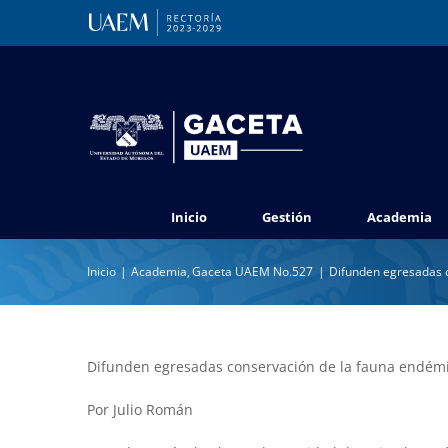
Saltar
al
contenido
Inicio
Gestión
Academia
Inicio
Academia
Gaceta UAEM No.527
Difunden egresadas 
Difunden egresadas conservación de la fauna endém
Por Julio Román