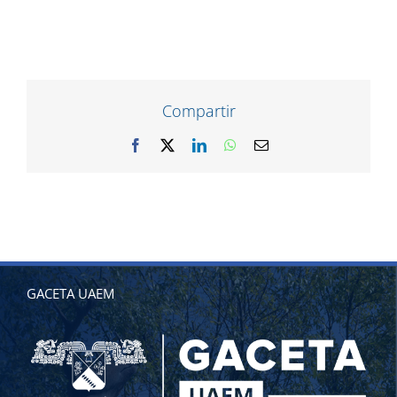
Fotos: Mauricio González.
Compartir
Facebook
X
LinkedIn
WhatsApp
Correo
electrónico
GACETA UAEM