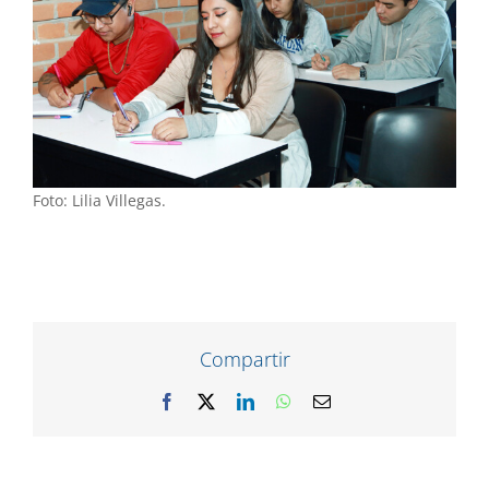
Foto: Lilia Villegas.
Compartir
Facebook
X
LinkedIn
WhatsApp
Correo
electrónico