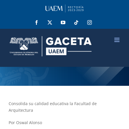
Saltar
al
contenido
Facebook
X
YouTube
Tiktok
Instagram
Consolida su calidad educativa la Facultad de
Arquitectura
Por Oswal Alonso