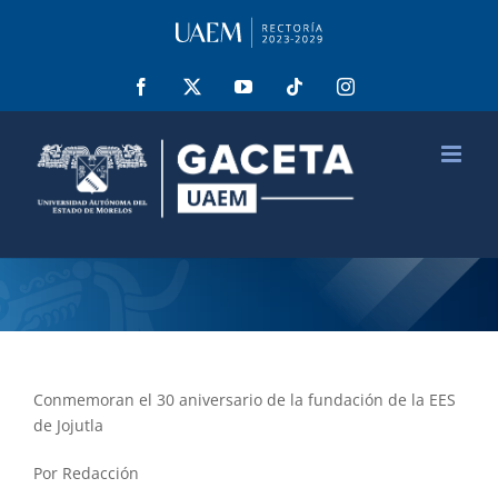
Saltar
al
contenido
Facebook
X
YouTube
Tiktok
Instagram
Conmemoran el 30 aniversario de la fundación de la EES
de Jojutla
Por Redacción