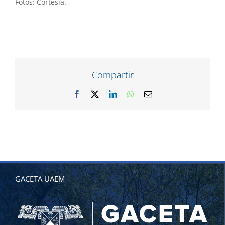
Fotos: Cortesía.
Compartir
Facebook
X
LinkedIn
WhatsApp
Correo
electrónico
GACETA UAEM