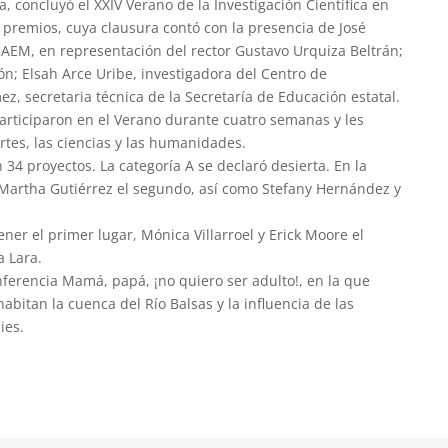
, concluyó el XXIV Verano de la Investigación Científica en
 premios, cuya clausura contó con la presencia de José
UAEM, en representación del rector Gustavo Urquiza Beltrán;
ón; Elsah Arce Uribe, investigadora del Centro de
ez, secretaria técnica de la Secretaría de Educación estatal.
articiparon en el Verano durante cuatro semanas y les
rtes, las ciencias y las humanidades.
34 proyectos. La categoría A se declaró desierta. En la
 Martha Gutiérrez el segundo, así como Stefany Hernández y
ener el primer lugar, Mónica Villarroel y Erick Moore el
a Lara.
nferencia Mamá, papá, ¡no quiero ser adulto!, en la que
abitan la cuenca del Río Balsas y la influencia de las
ies.