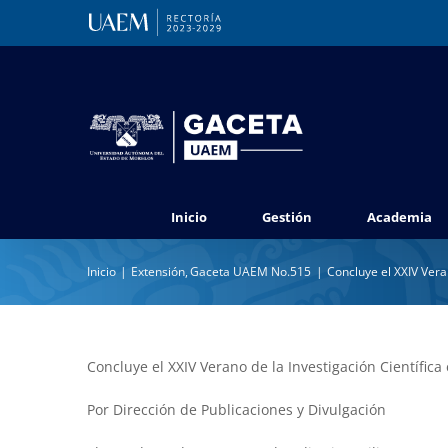
Saltar
al
contenido
Inicio
Gestión
Academia
Inicio
Extensión
Gaceta UAEM No.515
Concluye el XXIV Vera
Concluye el XXIV Verano de la Investigación Científica
Por Dirección de Publicaciones y Divulgación